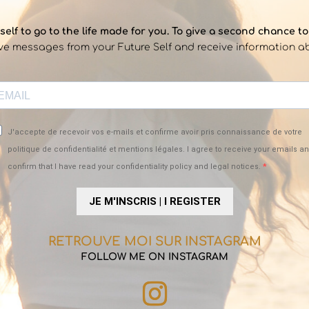
elf to go to the life made for you. To give a second chance to 
ive messages from your Future Self and receive information a
J'accepte de recevoir vos e-mails et confirme avoir pris connaissance de votre
politique de confidentialité et mentions légales. I agree to receive your emails a
confirm that I have read your confidentiality policy and legal notices.
JE M'INSCRIS | I REGISTER
RETROUVE MOI SUR INSTAGRAM
FOLLOW ME ON INSTAGRAM