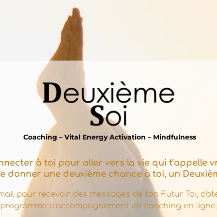
Coaching – Vital Energy Activation – Mindfulness
necter à toi pour aller vers la vie qui t’appelle 
te donner une deuxième chance à toi, un Deuxièm
ail pour recevoir des messages de ton Futur Toi, obten
programme d’accompagnement en coaching en ligne.